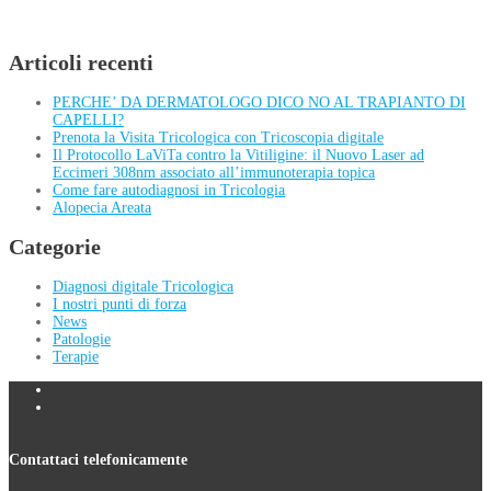
Articoli recenti
PERCHE’ DA DERMATOLOGO DICO NO AL TRAPIANTO DI
CAPELLI?
Prenota la Visita Tricologica con Tricoscopia digitale
Il Protocollo LaViTa contro la Vitiligine: il Nuovo Laser ad
Eccimeri 308nm associato all’immunoterapia topica
Come fare autodiagnosi in Tricologia
Alopecia Areata
Categorie
Diagnosi digitale Tricologica
I nostri punti di forza
News
Patologie
Terapie
Contattaci telefonicamente