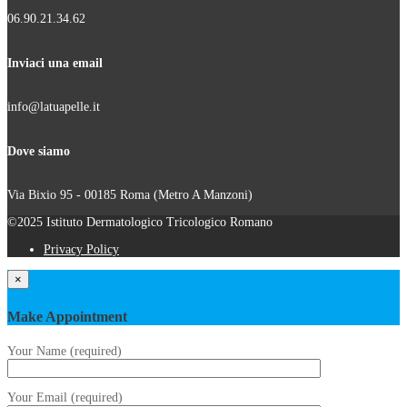
06.90.21.34.62
Inviaci una email
info@latuapelle.it
Dove siamo
Via Bixio 95 - 00185 Roma (Metro A Manzoni)
©2025 Istituto Dermatologico Tricologico Romano
Privacy Policy
×
Make Appointment
Your Name (required)
Your Email (required)