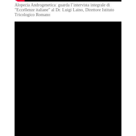
Alopecia Androgenetica: guarda l’intervista integrale di
“Eccellenze italiane” al Dr. Luigi Laino, Direttore Istituto
Tricologico Romano